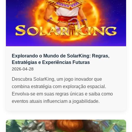
Explorando o Mundo de SolarKing: Regras,
Estratégias e Experiências Futuras
2026-04-28
Descubra SolarKing, um jogo inovador que
combina estratégia com exploração espacial.
Envolva-se em suas regras únicas e saiba como
eventos atuais influenciam a jogabilidade.