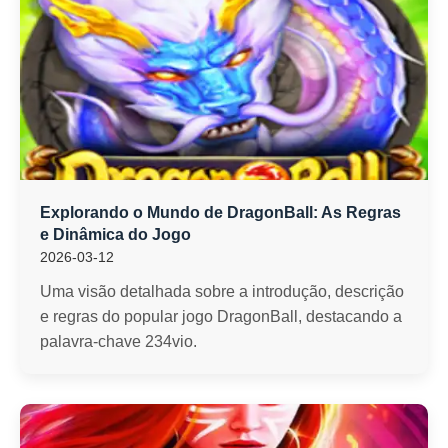
Explorando o Mundo de DragonBall: As Regras
e Dinâmica do Jogo
2026-03-12
Uma visão detalhada sobre a introdução, descrição
e regras do popular jogo DragonBall, destacando a
palavra-chave 234vio.