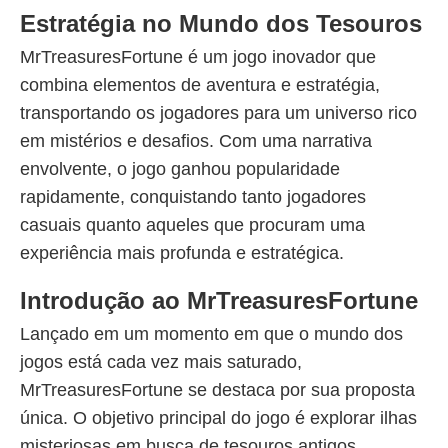
Estratégia no Mundo dos Tesouros
MrTreasuresFortune é um jogo inovador que
combina elementos de aventura e estratégia,
transportando os jogadores para um universo rico
em mistérios e desafios. Com uma narrativa
envolvente, o jogo ganhou popularidade
rapidamente, conquistando tanto jogadores
casuais quanto aqueles que procuram uma
experiência mais profunda e estratégica.
Introdução ao MrTreasuresFortune
Lançado em um momento em que o mundo dos
jogos está cada vez mais saturado,
MrTreasuresFortune se destaca por sua proposta
única. O objetivo principal do jogo é explorar ilhas
misteriosas em busca de tesouros antigos,