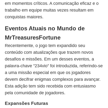
em momentos críticos. A comunicação eficaz e o
trabalho em equipe muitas vezes resultam em
conquistas maiores.
Eventos Atuais no Mundo de
MrTreasuresFortune
Recentemente, o jogo tem expandido seu
conteúdo com atualizações que trazem novos
desafios e missões. Em um desses eventos, a
palavra-chave "234vio" foi introduzida, referindo-se
a uma missão especial em que os jogadores
devem decifrar enigmas complexos para avançar.
Esta adição tem sido recebida com entusiasmo
pela comunidade de jogadores.
Expansões Futuras