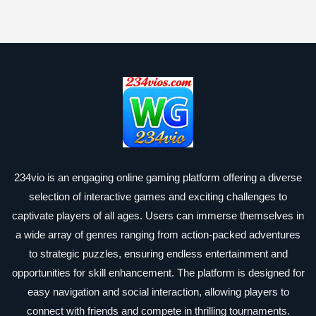
234vio is an engaging online gaming platform offering a diverse
selection of interactive games and exciting challenges to
captivate players of all ages. Users can immerse themselves in
a wide array of genres ranging from action-packed adventures
to strategic puzzles, ensuring endless entertainment and
opportunities for skill enhancement. The platform is designed for
easy navigation and social interaction, allowing players to
connect with friends and compete in thrilling tournaments.