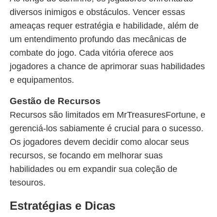
diversos inimigos e obstáculos. Vencer essas
ameaças requer estratégia e habilidade, além de
um entendimento profundo das mecânicas de
combate do jogo. Cada vitória oferece aos
jogadores a chance de aprimorar suas habilidades
e equipamentos.
Gestão de Recursos
Recursos são limitados em MrTreasuresFortune, e
gerenciá-los sabiamente é crucial para o sucesso.
Os jogadores devem decidir como alocar seus
recursos, se focando em melhorar suas
habilidades ou em expandir sua coleção de
tesouros.
Estratégias e Dicas