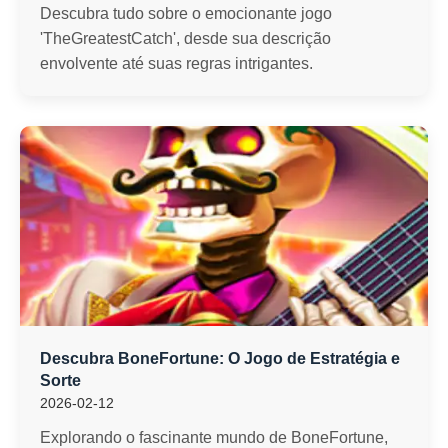
Descubra tudo sobre o emocionante jogo
'TheGreatestCatch', desde sua descrição
envolvente até suas regras intrigantes.
Descubra BoneFortune: O Jogo de Estratégia e
Sorte
2026-02-12
Explorando o fascinante mundo de BoneFortune,