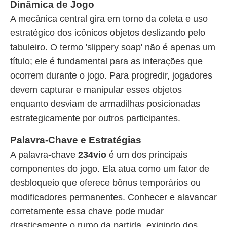
Dinâmica de Jogo
A mecânica central gira em torno da coleta e uso
estratégico dos icônicos objetos deslizando pelo
tabuleiro. O termo 'slippery soap' não é apenas um
título; ele é fundamental para as interações que
ocorrem durante o jogo. Para progredir, jogadores
devem capturar e manipular esses objetos
enquanto desviam de armadilhas posicionadas
estrategicamente por outros participantes.
Palavra-Chave e Estratégias
A palavra-chave
234vio
é um dos principais
componentes do jogo. Ela atua como um fator de
desbloqueio que oferece bônus temporários ou
modificadores permanentes. Conhecer e alavancar
corretamente essa chave pode mudar
drasticamente o rumo da partida, exigindo dos