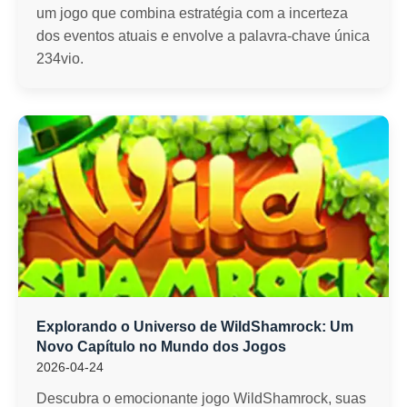
um jogo que combina estratégia com a incerteza
dos eventos atuais e envolve a palavra-chave única
234vio.
Explorando o Universo de WildShamrock: Um
Novo Capítulo no Mundo dos Jogos
2026-04-24
Descubra o emocionante jogo WildShamrock, suas