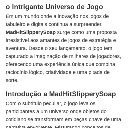
o Intrigante Universo de Jogo
Em um mundo onde a inovação nos jogos de
tabuleiro e digitais continua a surpreender,
MadHitSlipperySoap
surge como uma proposta
irresistível aos amantes de jogos de estratégia e
aventura. Desde o seu lançamento, o jogo tem
capturado a imaginação de milhares de jogadores,
oferecendo uma experiência única que combina
raciocínio lógico, criatividade e uma pitada de
sorte.
Introdução a MadHitSlipperySoap
Com o subtítulo peculiar, o jogo leva os
participantes a um universo onde objetos do
cotidiano se transformam em peças-chave de uma
narrativa envolvente. Misturando conceitos de