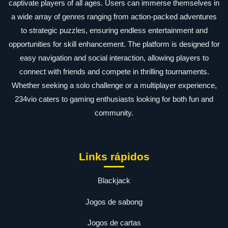
captivate players of all ages. Users can immerse themselves in
a wide array of genres ranging from action-packed adventures
to strategic puzzles, ensuring endless entertainment and
opportunities for skill enhancement. The platform is designed for
easy navigation and social interaction, allowing players to
connect with friends and compete in thrilling tournaments.
Whether seeking a solo challenge or a multiplayer experience,
234vio caters to gaming enthusiasts looking for both fun and
community.
Links rápidos
Blackjack
Jogos de sabong
Jogos de cartas