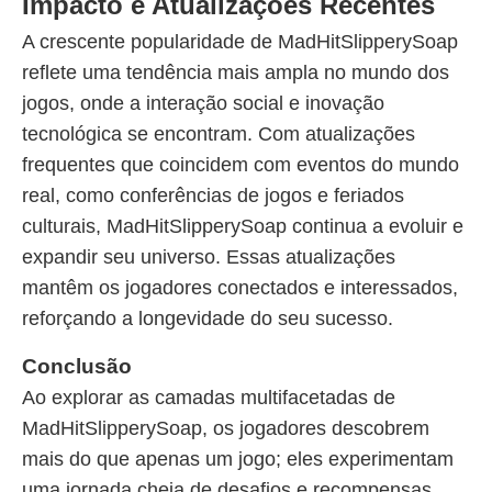
Impacto e Atualizações Recentes
A crescente popularidade de MadHitSlipperySoap
reflete uma tendência mais ampla no mundo dos
jogos, onde a interação social e inovação
tecnológica se encontram. Com atualizações
frequentes que coincidem com eventos do mundo
real, como conferências de jogos e feriados
culturais, MadHitSlipperySoap continua a evoluir e
expandir seu universo. Essas atualizações
mantêm os jogadores conectados e interessados,
reforçando a longevidade do seu sucesso.
Conclusão
Ao explorar as camadas multifacetadas de
MadHitSlipperySoap, os jogadores descobrem
mais do que apenas um jogo; eles experimentam
uma jornada cheia de desafios e recompensas.