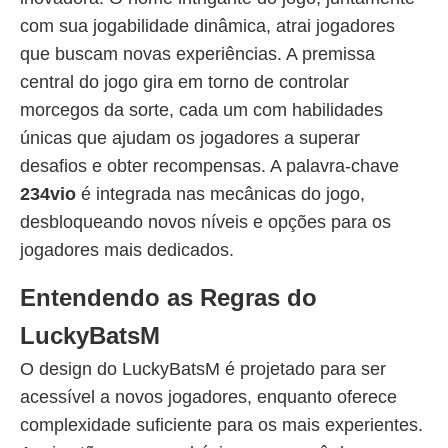
com sua jogabilidade dinâmica, atrai jogadores
que buscam novas experiências. A premissa
central do jogo gira em torno de controlar
morcegos da sorte, cada um com habilidades
únicas que ajudam os jogadores a superar
desafios e obter recompensas. A palavra-chave
234vio
é integrada nas mecânicas do jogo,
desbloqueando novos níveis e opções para os
jogadores mais dedicados.
Entendendo as Regras do
LuckyBatsM
O design do LuckyBatsM é projetado para ser
acessível a novos jogadores, enquanto oferece
complexidade suficiente para os mais experientes.