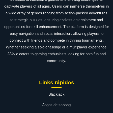
captivate players of all ages. Users can immerse themselves in
a wide array of genres ranging from action-packed adventures
to strategic puzzles, ensuring endless entertainment and
opportunities for skill enhancement. The platform is designed for
easy navigation and social interaction, allowing players to
connect with friends and compete in thrilling tournaments.
Whether seeking a solo challenge or a multiplayer experience,
234vio caters to gaming enthusiasts looking for both fun and
community.
Links rápidos
Blackjack
Jogos de sabong