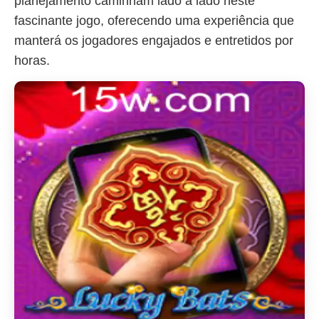
planejamento caminham lado a lado neste
fascinante jogo, oferecendo uma experiência que
manterá os jogadores engajados e entretidos por
horas.