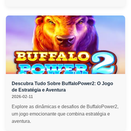
Descubra Tudo Sobre BuffaloPower2: O Jogo
de Estratégia e Aventura
2026-02-11
Explore as dinâmicas e desafios de BuffaloPower2,
um jogo emocionante que combina estratégia e
aventura.