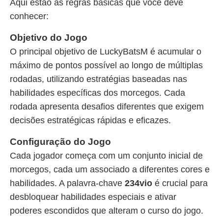
Aqui estão as regras básicas que você deve
conhecer:
Objetivo do Jogo
O principal objetivo de LuckyBatsM é acumular o
máximo de pontos possível ao longo de múltiplas
rodadas, utilizando estratégias baseadas nas
habilidades específicas dos morcegos. Cada
rodada apresenta desafios diferentes que exigem
decisões estratégicas rápidas e eficazes.
Configuração do Jogo
Cada jogador começa com um conjunto inicial de
morcegos, cada um associado a diferentes cores e
habilidades. A palavra-chave
234vio
é crucial para
desbloquear habilidades especiais e ativar
poderes escondidos que alteram o curso do jogo.