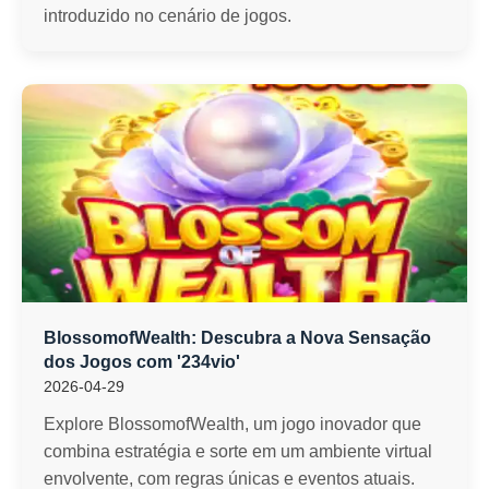
introduzido no cenário de jogos.
BlossomofWealth: Descubra a Nova Sensação
dos Jogos com '234vio'
2026-04-29
Explore BlossomofWealth, um jogo inovador que
combina estratégia e sorte em um ambiente virtual
envolvente, com regras únicas e eventos atuais.