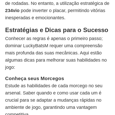
de rodadas. No entanto, a utilização estratégica de
234vio
pode inverter o placar, permitindo vitórias
inesperadas e emocionantes.
Estratégias e Dicas para o Sucesso
Conhecer as regras é apenas o primeiro passo;
dominar LuckyBatsM requer uma compreensão
mais profunda das suas mecânicas. Aqui estão
algumas dicas para melhorar suas habilidades no
jogo:
Conheça seus Morcegos
Estude as habilidades de cada morcego no seu
arsenal. Saber quando e como usar cada um é
crucial para se adaptar a mudanças rápidas no
ambiente de jogo, garantindo uma vantagem
competitiva.