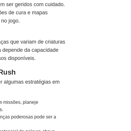
em ser geridos com cuidado.
ções de cura e mapas
 no jogo.
as que variam de criaturas
cia depende da capacidade
sos disponíveis.
dRush
r algumas estratégias em
 missões, planeje
s.
nças poderosas pode ser a