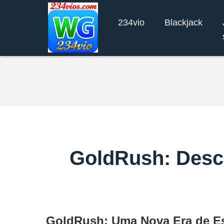
234vio
Blackjack
GoldRush: Descu
GoldRush: Uma Nova Era de Es