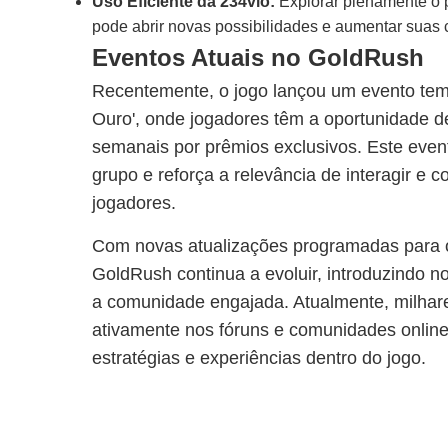
Uso Eficiente da 234vio:
Explorar plenamente o p
pode abrir novas possibilidades e aumentar suas
Eventos Atuais no GoldRush
Recentemente, o jogo lançou um evento tem
Ouro', onde jogadores têm a oportunidade d
semanais por prêmios exclusivos. Este even
grupo e reforça a relevância de interagir e 
jogadores.
Com novas atualizações programadas para 
GoldRush continua a evoluir, introduzindo 
a comunidade engajada. Atualmente, milhare
ativamente nos fóruns e comunidades online
estratégias e experiências dentro do jogo.