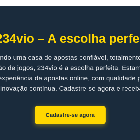
34vio – A escolha perfe
ndo uma casa de apostas confiável, totalmente
o de jogos, 234vio é a escolha perfeita. Est
experiência de apostas online, com qualidade
inovação contínua. Cadastre-se agora e receb
Cadastre-se agora