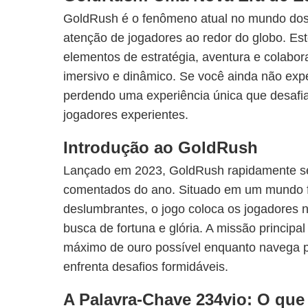
GoldRush é o fenômeno atual no mundo dos
atenção de jogadores ao redor do globo. Est
elementos de estratégia, aventura e colab
imersivo e dinâmico. Se você ainda não ex
perdendo uma experiência única que desafia 
jogadores experientes.
Introdução ao GoldRush
Lançado em 2023, GoldRush rapidamente se
comentados do ano. Situado em um mundo fi
deslumbrantes, o jogo coloca os jogadores 
busca de fortuna e glória. A missão principa
máximo de ouro possível enquanto navega po
enfrenta desafios formidáveis.
A Palavra-Chave 234vio: O que 