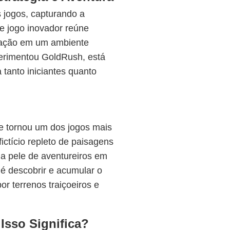
 jogos, capturando a
e jogo inovador reúne
oração em um ambiente
perimentou GoldRush, está
tanto iniciantes quanto
 tornou um dos jogos mais
ctício repleto de paisagens
na pele de aventureiros em
l é descobrir e acumular o
r terrenos traiçoeiros e
Isso Significa?