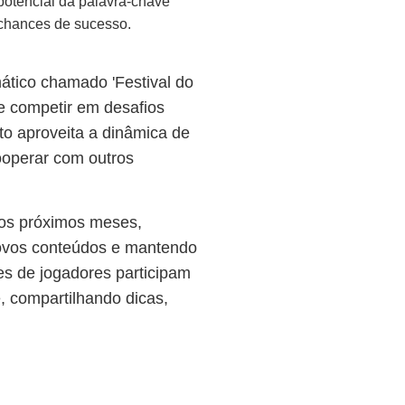
otencial da palavra-chave
 chances de sucesso.
ático chamado 'Festival do
e competir em desafios
to aproveita a dinâmica de
cooperar com outros
os próximos meses,
novos conteúdos e mantendo
s de jogadores participam
, compartilhando dicas,