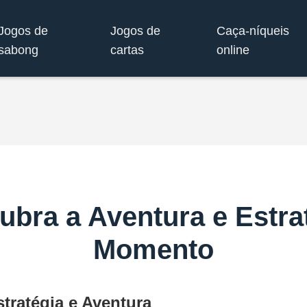
Jogos de
Jogos de
Caça-níqueis
sabong
cartas
online
bra a Aventura e Estra
Momento
tratégia e Aventura